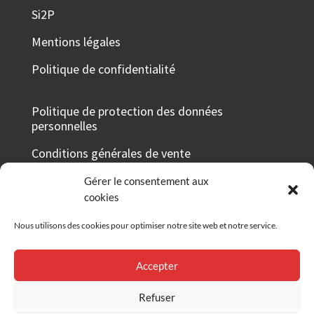
Si2P
Mentions légales
Politique de confidentialité
Politique de protection des données
personnelles
Conditions générales de vente
Taux de réussite 2025-2026
Gérer le consentement aux
cookies
Certificat Qualiopi
Nous utilisons des cookies pour optimiser notre site web et notre service.
Grille tarifaire
Accepter
RÉSEAUX SOCIAUX
Refuser